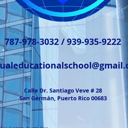
787-978-3032 / 939-935-9222
tualeducationalschool@gmail
Calle Dr. Santiago Veve # 28
San Germán, Puerto Rico 00683