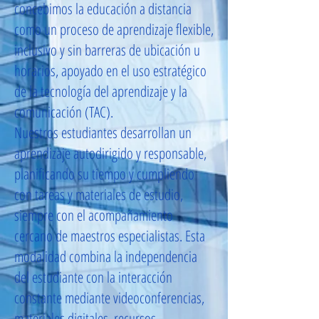
concebimos la educación a distancia
como un proceso de aprendizaje flexible,
inclusivo y sin barreras de ubicación u
horarios, apoyado en el uso estratégico
de la tecnología del aprendizaje y la
comunicación (TAC).
Nuestros estudiantes desarrollan un
aprendizaje autodirigido y responsable,
planificando su tiempo y cumpliendo
con tareas y materiales de estudio,
siempre con el acompañamiento
cercano de maestros especialistas. Esta
modalidad combina la independencia
del estudiante con la interacción
constante mediante videoconferencias,
materiales digitales, recursos