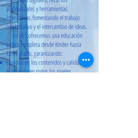
audiovisuales y herramientas
interactivas, fomentando el trabajo
colaborativo y el intercambio de ideas.
En VES ofrecemos una educación
básica completa desde Kinder hasta
12mo grado, garantizando:
Equidad en los contenidos y calidad
académica en todos los niveles.
Servicios administrativos accesibles y
personalizados, que eliminan barreras
geográficas.
Uso innovador de la tecnología para
enriquecer la enseñanza y fortalecer la
comunicación entre estudiantes, familias
y docentes.